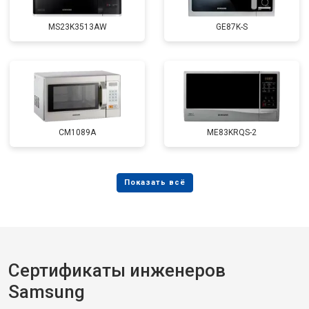
MS23K3513AW
GE87K-S
CM1089A
ME83KRQS-2
Сертификаты инженеров
Samsung