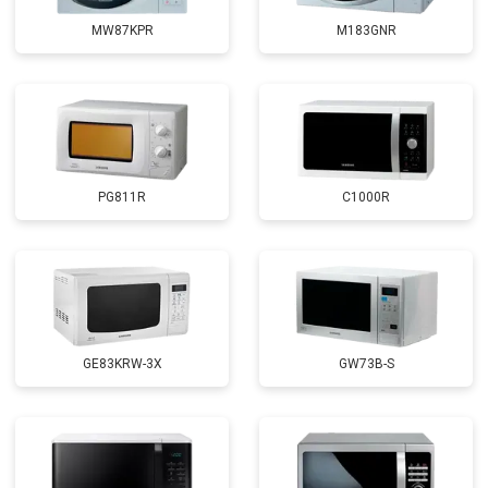
MW87KPR
M183GNR
PG811R
C1000R
GE83KRW-3X
GW73B-S