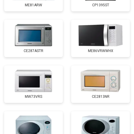
ME81ARW
CP1395ST
CE287ASTR
ME86VRWWHX
MW73VRS
CE2813NR