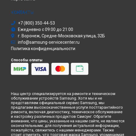
Сушильная машина
Ремонт микроволновой печи ME712K-S Samsung в
Томске
Моноблок
КОНТАКТЫ
Ремонт микроволновой печи ME712K-S Samsung в
Тюмени
Стиральная машина
Ремонт микроволновой печи ME712K-S Samsung в
+7 (800) 350-44-53
Атс
Иркутске
Ежедневно с 09:00 до 21:00
Смарт-часы
Ремонт микроволновой печи ME712K-S Samsung в
Самаре
г. Воронеж, Средне-Московская улица, 32Б
Варочная панель
Ремонт микроволновой печи ME712K-S Samsung в
Омске
info@samsung-servicecenter.ru
Посудомоечная машина
Ремонт микроволновой печи ME712K-S Samsung в
Политика конфиденциальности
Морозильная камера
Красноярске
Микроволновая печь
Ремонт микроволновой печи ME712K-S Samsung в
Перми
Способы оплаты
Кондиционер
Ремонт микроволновой печи ME712K-S Samsung в
Духовой шкаф
Ульяновске
Вытяжка
Ремонт микроволновой печи ME712K-S Samsung в
Кирове
VR очки
Ремонт микроволновой печи ME712K-S Samsung в
Москве
Ремонт микроволновой печи ME712K-S Samsung в
Санкт-
Наш центр специализируется на ремонте и техническом
Петербурге
обслуживании устройств Samsung. Хотя мы и не
представляем официальный сервис Samsung, мы
предлагаем высококачественные услуги постгарантийного
ремонта, включая диагностику, техническое обслуживание
и настройку различных продуктов Самсунг. Обратите
внимание, что цены, указанные на нашем сайте, не являются
окончательными; для получения актуальной информации,
пожалуйста, свяжитесь с нашими менеджерами. Также
стоит отметить, что торговая марка Samsung, упоминаемая