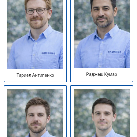
Раджеш Кумар
Тариел Антипенко